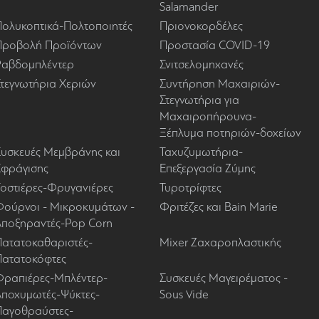
Salamander
Πολυκοπτικά-Πολτοποιητές
Πριονοκορδέλες
Προβολή Προϊόντων
Προστασία COVID-19
Ραβδομπλέντερ
Σνιτσελομηχανές
Στεγνωτήρια Χεριών
Συντήρηση Μαχαιριών-
Στεγνωτήρια για
Μαχαιροπήρουνα-
Ξέπλυμα ποτηριών-δοχείων
Συσκευές Μεμβράνης και
Ταχυζυμωτήρια-
Σφράγισης
Επεξεργασία Ζύμης
Τοστιέρες-Φρυγανιέρες
Τυροτρίφτες
Φούρνοι - Μικροκυμάτων -
Φριτέζες και Bain Marie
Αποξηραντές-Pop Corn
Πατατοκαθαριστές-
Mixer Ζαχαροπλαστικής
Πατατοκόφτες
Φραπιέρες-Μπλέντερ-
Συσκευές Μαγειρέματος -
Αποχυμωτές-Ψύκτες-
Sous Vide
Παγοθραύστες-