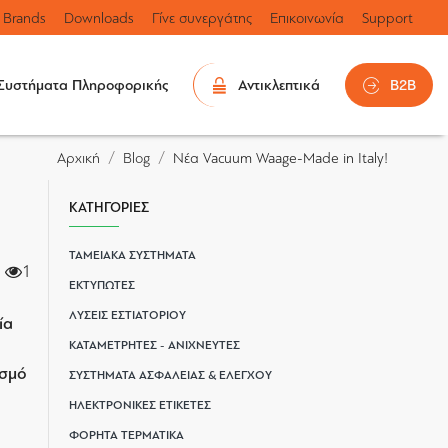
Brands
Downloads
Γίνε συνεργάτης
Επικοινωνία
Support
Συστήματα Πληροφορικής
Αντικλεπτικά
B2B
Blog
Νέα Vacuum Waage-Made in Italy!
Αρχική
ΚΑΤΗΓΟΡΙΕΣ
ΤΑΜΕΙΑΚΑ ΣΥΣΤΗΜΑΤΑ
1217 Προβολές
ΕΚΤΥΠΩΤΕΣ
ΛΥΣΕΙΣ ΕΣΤΙΑΤΟΡΙΟΥ
ία
ΚΑΤΑΜΕΤΡΗΤΕΣ - ΑΝΙΧΝΕΥΤΕΣ
ισμό
ΣΥΣΤΗΜΑΤΑ ΑΣΦΑΛΕΙΑΣ & ΕΛΕΓΧΟΥ
ΗΛΕΚΤΡΟΝΙΚΕΣ ΕΤΙΚΕΤΕΣ
ΦΟΡΗΤΑ ΤΕΡΜΑΤΙΚΑ