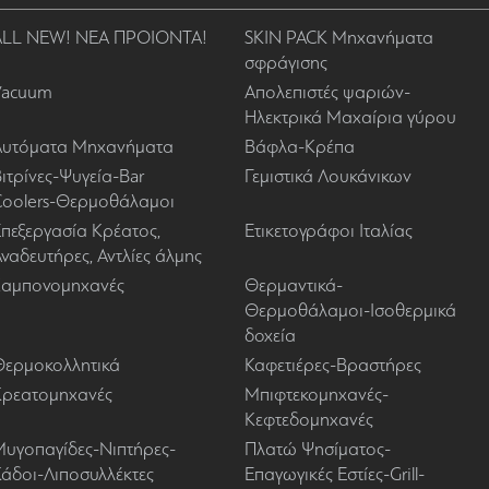
ALL NEW! ΝΕΑ ΠΡΟΙΟΝΤΑ!
SKIN PACK Μηχανήματα
σφράγισης
Vacuum
Απολεπιστές ψαριών-
Ηλεκτρικά Μαχαίρια γύρου
Αυτόματα Μηχανήματα
Βάφλα-Κρέπα
ιτρίνες-Ψυγεία-Bar
Γεμιστικά Λουκάνικων
Coolers-Θερμοθάλαμοι
πεξεργασία Κρέατος,
Ετικετογράφοι Ιταλίας
ναδευτήρες, Αντλίες άλμης
Ζαμπονομηχανές
Θερμαντικά-
Θερμοθάλαμοι-Ισοθερμικά
δοχεία
Θερμοκολλητικά
Καφετιέρες-Βραστήρες
Κρεατομηχανές
Μπιφτεκομηχανές-
Κεφτεδομηχανές
Μυγοπαγίδες-Νιπτήρες-
Πλατώ Ψησίματος-
Κάδοι-Λιποσυλλέκτες
Επαγωγικές Εστίες-Grill-