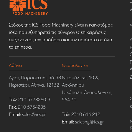
Στόχος της ICS Food Machinery είναι η καινοτόμος
ιδέα που εξυπηρετεί τις σύγχρονες επιχειρήσεις
αυξάνοντας την απόδοση και την ποιότητα σε όλα
τα επίπεδα.
Β
Ε
Αθήνα
Θεσσαλονίκη
Α
Αγίας Παρασκευής 36-38
Νικοπόλεως 10 &
Περιστέρι, Αθήνα, 12132
Ασκληπιού
Νικόπολη Θεσσαλονίκη,
Τηλ:
210 5778260-3
564 30
Fax:
210 5754285
Email:
sales@ics.gr
Τηλ:
2310 614 212
Email:
salesng@ics.gr