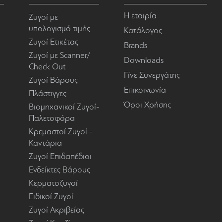
Η εταιρία
Ζυγοί με
υπολογισμό τιμής
Κατάλογος
Ζυγοί Ετικέτας
Brands
Ζυγοί με Scanner/
Downloads
Check Out
Γίνε Συνεργάτης
Ζυγοί Βάρους
Επικοινωνία
Πλάστιγγες
Όροι Χρήσης
Βιομηχανικοί Ζυγοί-
Παλετοφόρα
Κρεμαστοί Ζυγοί -
Καντάρια
Ζυγοί Επιδαπέδιοι
Ενδείκτες Βάρους
Κερματοζυγοί
Ειδικοί Ζυγοί
Ζυγοί Ακριβείας