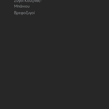
Ζυγοί Κουζίνας-
Μπάνιου
Βρεφοζυγοί