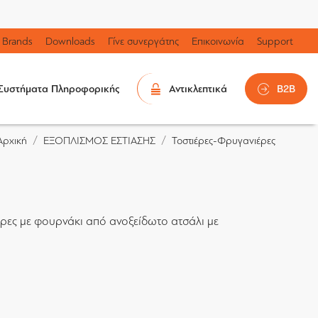
Brands
Downloads
Γίνε συνεργάτης
Επικοινωνία
Support
Συστήματα Πληροφορικής
Αντικλεπτικά
B2B
ΕΞΟΠΛΙΣΜΟΣ ΕΣΤΙΑΣΗΣ
Τοστιέρες-Φρυγανιέρες
Αρχική
ιέρες με φουρνάκι από ανοξείδωτο ατσάλι με