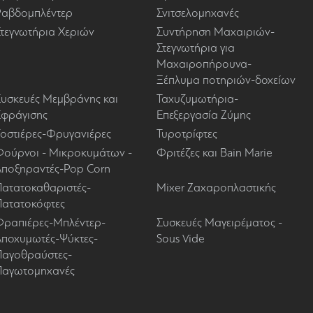
Ραβδομπλέντερ
Σνιτσελομηχανές
Στεγνωτήρια Χεριών
Συντήρηση Μαχαιριών-
Στεγνωτήρια για
Μαχαιροπήρουνα-
Ξέπλυμα ποτηριών-δοχείων
Συσκευές Μεμβράνης και
Ταχυζυμωτήρια-
Σφράγισης
Επεξεργασία Ζύμης
Τοστιέρες-Φρυγανιέρες
Τυροτρίφτες
Φούρνοι - Μικροκυμάτων -
Φριτέζες και Bain Marie
Αποξηραντές-Pop Corn
Πατατοκαθαριστές-
Mixer Ζαχαροπλαστικής
Πατατοκόφτες
Φραπιέρες-Μπλέντερ-
Συσκευές Μαγειρέματος -
Αποχυμωτές-Ψύκτες-
Sous Vide
Παγοθραύστες-
Παγωτομηχανές