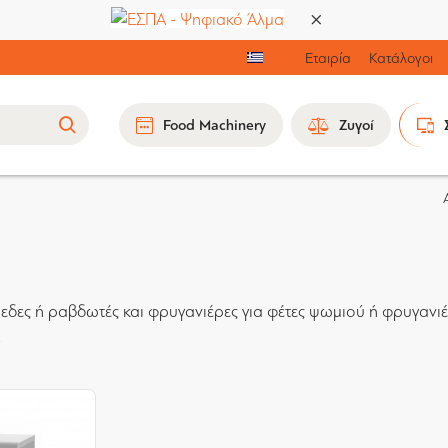
Εταιρία
Κατάλογοι
Food Machinery
Ζυγοί
επίπεδες ή ραβδωτές και φρυγανιέρες για φέτες ψωμιού ή φρυγαν
.