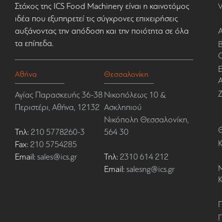
Στόχος της ICS Food Machinery είναι η καινοτόμος
ιδέα που εξυπηρετεί τις σύγχρονες επιχειρήσεις
αυξάνοντας την απόδοση και την ποιότητα σε όλα
τα επίπεδα.
Β
Ε
Αθήνα
Θεσσαλονίκη
Α
Αγίας Παρασκευής 36-38
Νικοπόλεως 10 &
Περιστέρι, Αθήνα, 12132
Ασκληπιού
Νικόπολη Θεσσαλονίκη,
Τηλ:
210 5778260-3
564 30
Fax:
210 5754285
Email:
sales@ics.gr
Τηλ:
2310 614 212
Email:
salesng@ics.gr