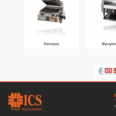
Τοστιέρες
Φρυγανι