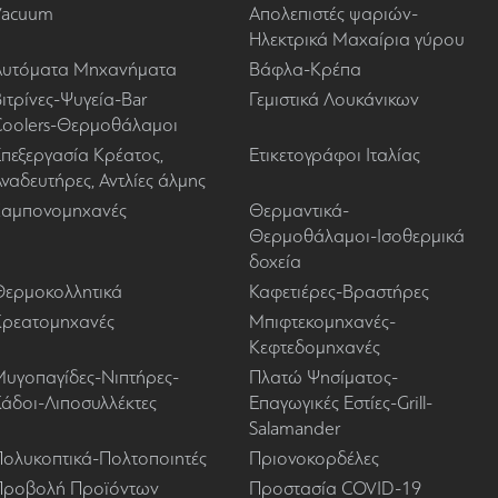
Vacuum
Απολεπιστές ψαριών-
Ηλεκτρικά Μαχαίρια γύρου
Αυτόματα Μηχανήματα
Βάφλα-Κρέπα
ιτρίνες-Ψυγεία-Bar
Γεμιστικά Λουκάνικων
Coolers-Θερμοθάλαμοι
πεξεργασία Κρέατος,
Ετικετογράφοι Ιταλίας
ναδευτήρες, Αντλίες άλμης
Ζαμπονομηχανές
Θερμαντικά-
Θερμοθάλαμοι-Ισοθερμικά
δοχεία
Θερμοκολλητικά
Καφετιέρες-Βραστήρες
Κρεατομηχανές
Μπιφτεκομηχανές-
Κεφτεδομηχανές
Μυγοπαγίδες-Νιπτήρες-
Πλατώ Ψησίματος-
Κάδοι-Λιποσυλλέκτες
Επαγωγικές Εστίες-Grill-
Salamander
Πολυκοπτικά-Πολτοποιητές
Πριονοκορδέλες
Προβολή Προϊόντων
Προστασία COVID-19