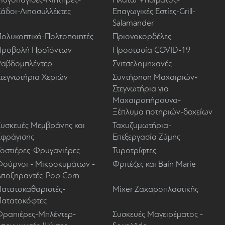
Κάδοι-Λιποσυλλέκτες
Επαγωγικές Εστίες-Grill-
Salamander
Πολυκοπτικά-Πολτοποιητές
Πριονοκορδέλες
Προβολή Προϊόντων
Προστασία COVID-19
Ραβδομπλέντερ
Σνιτσελομηχανές
Στεγνωτήρια Χεριών
Συντήρηση Μαχαιριών-
Στεγνωτήρια για
Μαχαιροπήρουνα-
Ξέπλυμα ποτηριών-δοχείων
Συσκευές Μεμβράνης και
Ταχυζυμωτήρια-
Σφράγισης
Επεξεργασία Ζύμης
Τοστιέρες-Φρυγανιέρες
Τυροτρίφτες
Φούρνοι - Μικροκυμάτων -
Φριτέζες και Bain Marie
Αποξηραντές-Pop Corn
Πατατοκαθαριστές-
Mixer Ζαχαροπλαστικής
Πατατοκόφτες
Φραπιέρες-Μπλέντερ-
Συσκευές Μαγειρέματος -