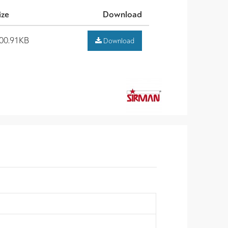
ize
Download
00.91KB
Download