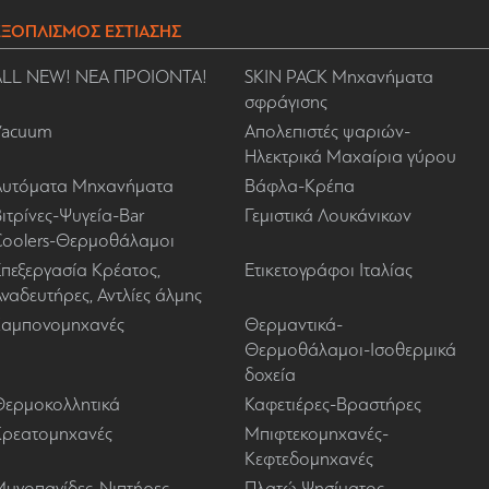
ΕΞΟΠΛΙΣΜΟΣ ΕΣΤΙΑΣΗΣ
ALL NEW! ΝΕΑ ΠΡΟΙΟΝΤΑ!
SKIN PACK Μηχανήματα
σφράγισης
Vacuum
Απολεπιστές ψαριών-
Ηλεκτρικά Μαχαίρια γύρου
Αυτόματα Μηχανήματα
Βάφλα-Κρέπα
ιτρίνες-Ψυγεία-Bar
Γεμιστικά Λουκάνικων
Coolers-Θερμοθάλαμοι
πεξεργασία Κρέατος,
Ετικετογράφοι Ιταλίας
ναδευτήρες, Αντλίες άλμης
Ζαμπονομηχανές
Θερμαντικά-
Θερμοθάλαμοι-Ισοθερμικά
δοχεία
Θερμοκολλητικά
Καφετιέρες-Βραστήρες
Κρεατομηχανές
Μπιφτεκομηχανές-
Κεφτεδομηχανές
Μυγοπαγίδες-Νιπτήρες-
Πλατώ Ψησίματος-