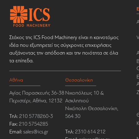
Στόχος της ICS Food Machinery είναι η καινοτόμος
ιδέα που εξυπηρετεί τις σύγχρονες επιχειρήσεις
αυξάνοντας την απόδοση και την ποιότητα σε όλα
τα επίπεδα.
Β
Ε
Αθήνα
Θεσσαλονίκη
Α
Αγίας Παρασκευής 36-38
Νικοπόλεως 10 &
Περιστέρι, Αθήνα, 12132
Ασκληπιού
Νικόπολη Θεσσαλονίκη,
Τηλ:
210 5778260-3
564 30
Fax:
210 5754285
Email:
sales@ics.gr
Τηλ:
2310 614 212