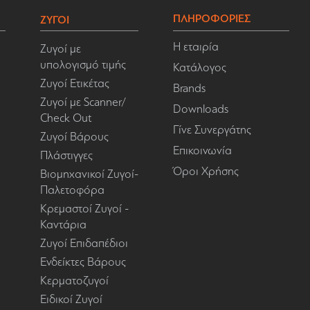
ΠΛΗΡΟΦΟΡΙΕΣ
ΖΥΓΟΙ
Η εταιρία
Ζυγοί με
υπολογισμό τιμής
Κατάλογος
Ζυγοί Ετικέτας
Brands
Ζυγοί με Scanner/
Downloads
Check Out
Γίνε Συνεργάτης
Ζυγοί Βάρους
Επικοινωνία
Πλάστιγγες
Όροι Χρήσης
Βιομηχανικοί Ζυγοί-
Παλετοφόρα
Κρεμαστοί Ζυγοί -
Καντάρια
Ζυγοί Επιδαπέδιοι
Ενδείκτες Βάρους
Κερματοζυγοί
Ειδικοί Ζυγοί