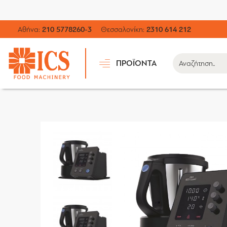
Αθήνα:
210 5778260-3
Θεσσαλονίκη:
2310 614 212
ΠΡΟΪΟΝΤΑ