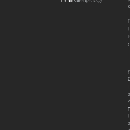
Email:
salesng@ics.gr