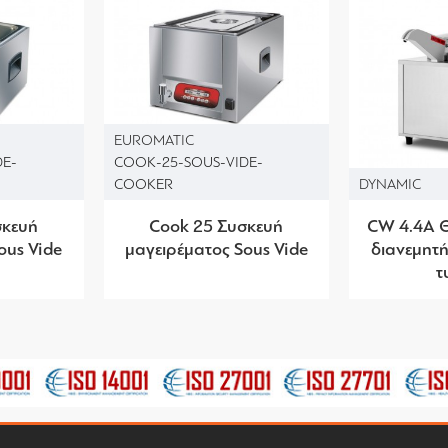
EUROMATIC
DE-
COOK-25-SOUS-VIDE-
COOKER
DYNAMIC
σκευή
Cook 25 Συσκευή
CW 4.4A 
ous Vide
μαγειρέματος Sous Vide
διανεμητή
τ